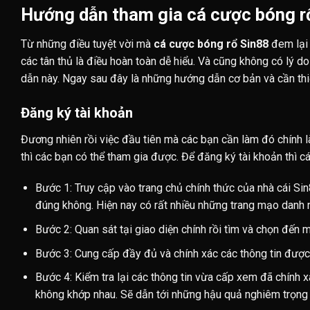
Hướng dẫn tham gia cá cược bóng r
Từ những điều tuyệt vời mà
cá cược bóng rổ Sin88
đem lại 
các tân thủ là điều hoàn toàn dễ hiểu. Và cũng không có lý 
dẫn này. Ngay sau đây là những hướng dẫn cơ bản và cần thi
Đăng ký tài khoản
Đương nhiên rồi việc đầu tiên mà các bạn cần làm đó chính là
thì các bạn có thể tham gia được. Để đăng ký tài khoản thì 
Bước 1: Truy cập vào trang chủ chính thức của nhà cái Sin
đúng không. Hiện nay có rất nhiều những trang mạo danh nh
Bước 2: Quan sát tại giao diện chính rồi tìm và chọn đến m
Bước 3: Cung cấp đầy đủ và chính xác các thông tin được
Bước 4: Kiểm tra lại các thông tin vừa cấp xem đã chính x
không khớp nhau. Sẽ dẫn tới những hậu quả nghiêm trọng p