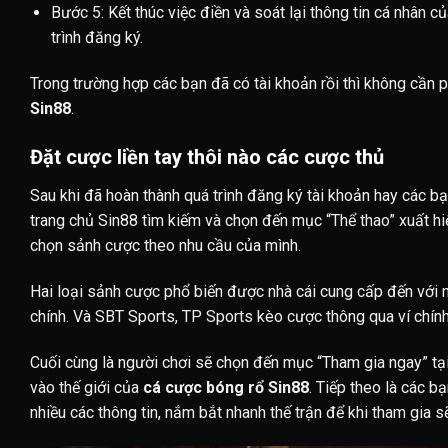
Bước 5: Kết thúc việc điền và soát lại thông tin cá nhân 
trình đăng ký.
Trong trường hợp các bạn đã có tài khoản rồi thì không cần
Sin88
.
Đặt cược liền tay thôi nào các cược thủ
Sau khi đã hoàn thành quá trình đăng ký tài khoản hay các bạ
trang chủ Sin88 tìm kiếm và chọn đến mục “Thể thao” xuất hiệ
chọn sảnh cược theo nhu cầu của mình.
Hai loại sảnh cược phổ biến được nhà cái cung cấp đến với n
chính. Và SBT Sports, TP Sports kèo cược thông qua ví chính
Cuối cùng là người chơi sẽ chọn đến mục “Tham gia ngay” tạ
vào thế giới của
cá cược bóng rổ Sin88
. Tiếp theo là các b
nhiều các thông tin, nắm bắt nhanh thế trận để khi tham gia sẽ