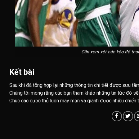
Cần xem xét các kèo để tham 
Kết bài
Sau khi đã tổng hợp lại những thông tin chi tiết được sưu t
Chúng tôi mong rằng các bạn tham khảo những tin tức đó sẽ c
Chúc các cược thủ luôn may mắn và giành được nhiều chiến t