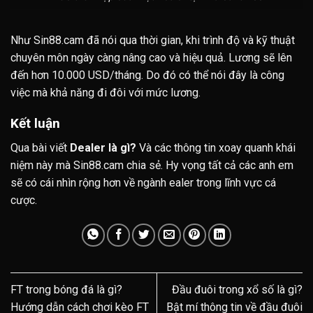
Như Sin88.cam đã nói qua thời gian, khi trình độ và kỹ thuật
chuyên môn ngày càng nâng cao và hiệu quả. Lương sẽ lên
đến hơn 10.000 USD/tháng. Do đó có thể nói đây là công
việc mà khả năng đi đôi với mức lương.
Kết luận
Qua bài viết
Dealer là gì?
Và các thông tin xoay quanh khái
niệm này mà Sin88.cam chia sẻ. Hy vọng tất cả các anh em
sẽ có cái nhìn rộng hơn về ngành ealer trong lĩnh vực cá
cược.
FT trong bóng đá là gì?
Đầu đuôi trong xổ số là gì?
Hướng dẫn cách chơi kèo FT
Bật mí thông tin về đầu đuôi