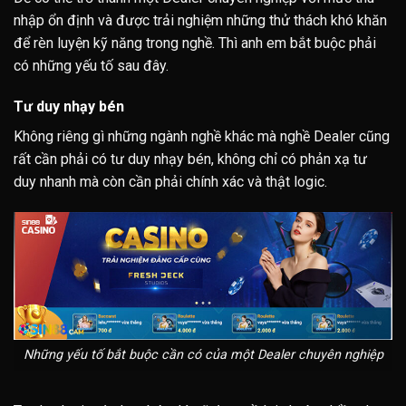
nhập ổn định và được trải nghiệm những thử thách khó khăn
để rèn luyện kỹ năng trong nghề. Thì anh em bắt buộc phải
có những yếu tố sau đây.
Tư duy nhạy bén
Không riêng gì những ngành nghề khác mà nghề Dealer cũng
rất cần phải có tư duy nhạy bén, không chỉ có phản xạ tư
duy nhanh mà còn cần phải chính xác và thật logic.
Những yếu tố bắt buộc cần có của một Dealer chuyên nghiệp