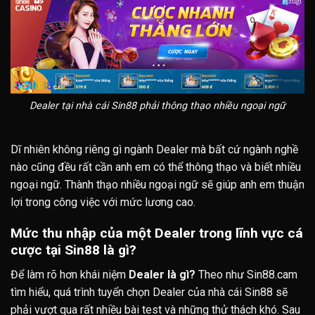
Dealer tại nhà cái Sin88 phải thông thạo nhiều ngoại ngữ
Dĩ nhiên không riêng gì ngành Dealer mà bất cứ ngành nghề
nào cũng đều rất cần anh em có thể thông thạo và biết nhiều
ngoại ngữ. Thành thạo nhiều ngoại ngữ sẽ giúp anh em thuận
lợi trong công việc với mức lương cao.
Mức thu nhập của một Dealer trong lĩnh vực cá
cược tại Sin88 là gì?
Để làm rõ hơn khái niệm
Dealer là gì?
Theo như Sin88.cam
tìm hiểu, quá trình tuyển chọn Dealer của nhà cái Sin88 sẽ
phải vượt qua rất nhiều bài test và những thử thách khó. Sau