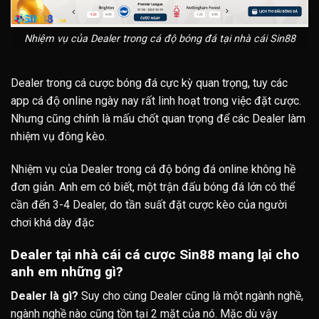
Nhiệm vụ của Dealer trong cá độ bóng đá tại nhà cái Sin88
Dealer trong cá cược bóng đá cực kỳ quan trọng, tuy các
app cá độ online ngày nay rất linh hoạt trong việc đặt cược.
Nhưng cũng chính là mấu chốt quan trọng để các Dealer làm
nhiệm vụ đông kèo.
Nhiệm vụ của Dealer trong cá độ bóng đá online không hề
đơn giản. Anh em có biết, một trận đấu bóng đá lớn có thể
cần đến 3-4 Dealer, do tần suất đặt cược kèo của người
chơi khá dày đặc
Dealer tại nhà cái cá cược Sin88 mang lại cho
anh em những gì?
Dealer là gì?
Suy cho cùng Dealer cũng là một ngành nghề,
ngành nghề nào cũng tồn tại 2 mặt của nó. Mặc dù vậy