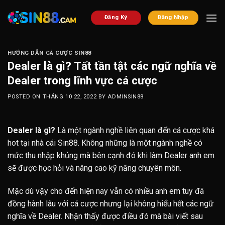
Skip
to
Đăng Ký
Đăng Nhập
content
HƯỚNG DẪN CÁ CƯỢC SIN88
Dealer là gì? Tất tần tật các ngữ nghĩa về
Dealer trong lĩnh vực cá cược
POSTED ON
THÁNG 10 22, 2022
BY
ADMINSIN88
Dealer là gì?
Là một ngành nghề liên quan đến cá cược khá
hot tại nhà cái Sin88. Không những là một ngành nghề có
mức thu nhập khủng mà bên cạnh đó khi làm Dealer anh em
sẽ được học hỏi và nâng cao kỹ năng chuyên môn.
Mặc dù vậy cho đến hiện nay vẫn có nhiều anh em tuy đã
đồng hành lâu với cá cược nhưng lại không hiểu hết các ngữ
nghĩa về Dealer. Nhận thấy được điều đó mà bài viết sau