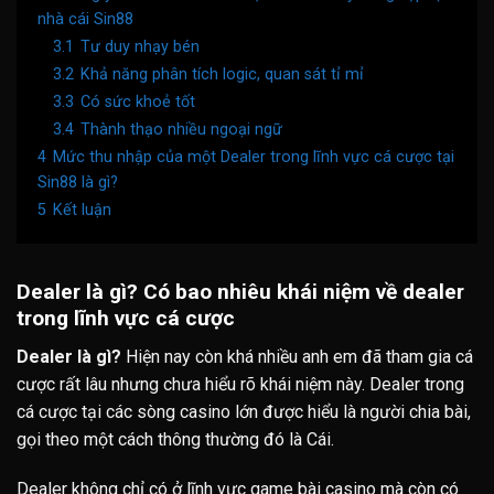
nhà cái Sin88
3.1
Tư duy nhạy bén
3.2
Khả năng phân tích logic, quan sát tỉ mỉ
3.3
Có sức khoẻ tốt
3.4
Thành thạo nhiều ngoại ngữ
4
Mức thu nhập của một Dealer trong lĩnh vực cá cược tại
Sin88 là gì?
5
Kết luận
Dealer là gì? Có bao nhiêu khái niệm về dealer
trong lĩnh vực cá cược
Dealer là gì?
Hiện nay còn khá nhiều anh em đã tham gia cá
cược rất lâu nhưng chưa hiểu rõ khái niệm này. Dealer trong
cá cược tại các sòng casino lớn được hiểu là người chia bài,
gọi theo một cách thông thường đó là Cái.
Dealer không chỉ có ở lĩnh vực game bài casino mà còn có