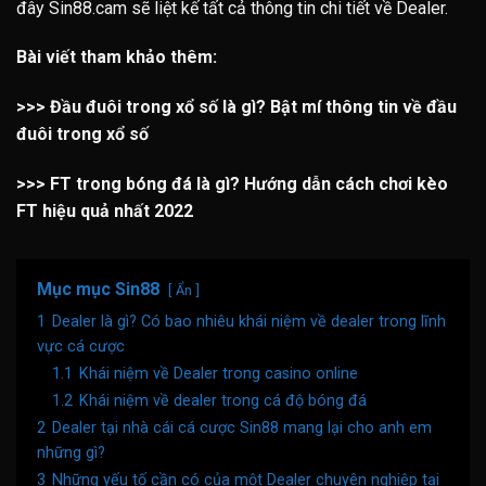
đây Sin88.cam sẽ liệt kế tất cả thông tin chi tiết về Dealer.
Bài viết tham khảo thêm:
>>>
Đầu đuôi trong xổ số là gì? Bật mí thông tin về đầu
đuôi trong xổ số
>>>
FT trong bóng đá là gì? Hướng dẫn cách chơi kèo
FT hiệu quả nhất 2022
Mục mục Sin88
Ẩn
1
Dealer là gì? Có bao nhiêu khái niệm về dealer trong lĩnh
vực cá cược
1.1
Khái niệm về Dealer trong casino online
1.2
Khái niệm về dealer trong cá độ bóng đá
2
Dealer tại nhà cái cá cược Sin88 mang lại cho anh em
những gì?
3
Những yếu tố cần có của một Dealer chuyên nghiệp tại