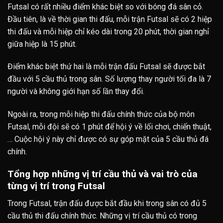
Futsal có rất nhiều điểm khác biệt so với bóng đá sân cỏ.
Đầu tiên, là về thời gian thi đấu, mỗi trận Futsal sẽ có 2 hiệp
thi đấu và mỗi hiệp chỉ kéo dài trong 20 phút, thời gian nghỉ
giữa hiệp là 15 phút.
Điểm khác biệt thứ hai là mỗi trận đấu Futsal sẽ được bắt
đầu với 5 cầu thủ trong sân. Số lượng thay người tối đa là 7
người và không giới hạn số lần thay đổi.
Ngoài ra, trong mỗi hiệp thi đấu chính thức của bộ môn
Futsal, mỗi đội sẽ có 1 phút để hội ý về lối chơi, chiến thuật,
… Cuộc hội ý này chỉ được có sự góp mặt của 5 cầu thủ đá
chính.
Tổng hợp những vị trí cầu thủ và vai trò của
từng vị trí trong Futsal
Trong Futsal, trận đấu được bắt đầu khi trong sân có đủ 5
cầu thủ thi đấu chính thức. Những vị trí cầu thủ có trong