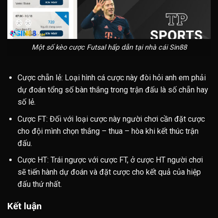
Một số kèo cược Futsal hấp dẫn tại nhà cái Sin88
Cược chẵn lẻ: Loại hình cá cược này đòi hỏi anh em phải
dự đoán tổng số bàn thắng trong trận đấu là số chẵn hay
số lẻ.
Cược FT: Đối với loại cược này người chơi cần đặt cược
cho đội mình chọn thắng – thua – hòa khi kết thúc trận
đấu.
Cược HT: Trái ngược với cược FT, ở cược HT người chơi
sẽ tiến hành dự đoán và đặt cược cho kết quả của hiệp
đấu thứ nhất.
Kết luận