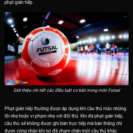
phạt gián tiếp.
Giới thiệu chi tiết các điều luật cơ bản trong môn Futsal
Phạt gián tiếp thường được áp dụng khi cầu thủ mắc những
lỗi nhẹ hoặc vi phạm nhẹ với đối thủ. Khi đá phạt gián tiếp,
cầu thủ sẽ không được ghi bàn trực tiếp mà bàn thắng chỉ
được công nhận khi nó đã chạm chân một cầu thủ khác.