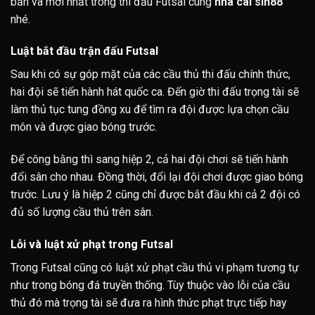
bản và mới nhất trong thi đấu Futsal cùng
nha cai sin88
nhé.
Luật bắt đầu trận đấu Futsal
Sau khi có sự góp mặt của các cầu thủ thi đấu chính thức,
hai đội sẽ tiến hành hát quốc ca. Đến giờ thi đấu trọng tài sẽ
làm thủ tục tung đồng xu để tìm ra đội được lựa chọn cầu
môn và được giao bóng trước.
Để công bằng thì sang hiệp 2, cả hai đội chơi sẽ tiến hành
đổi sân cho nhau. Đồng thời, đổi lại đội chơi được giao bóng
trước. Lưu ý là hiệp 2 cũng chỉ được bắt đầu khi cả 2 đội có
đủ số lượng cầu thủ trên sân.
Lỗi và luật xử phạt trong Futsal
Trong Futsal cũng có luật xử phạt cầu thủ vi phạm tương tự
như trong bóng đá truyền thống. Tùy thuộc vào lỗi của cầu
thủ đó mà trọng tài sẽ đưa ra hình thức phạt trực tiếp hay