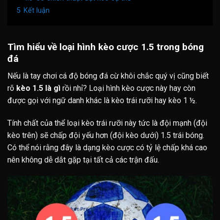
5
Kết luận
Tìm hiểu về loại hình kèo cược 1.5 trong bóng
đá
Nếu là tay chơi cá độ bóng đá cừ khôi chắc quý vị cũng biết
rõ
kèo 1.5 là gì
rồi nhỉ? Loại hình kèo cược này hay còn
được gọi với ngữ danh khác là kèo trái rưỡi hay kèo 1 ½.
Tính chất của thể loại kèo trái rưỡi này tức là đội mạnh (đội
kèo trên) sẽ chấp đội yếu hơn (đội kèo dưới) 1.5 trái bóng.
Có thể nói rằng đây là dạng kèo cược có tỷ lệ chấp khá cao
nên không dễ dắt gặp tại tất cả các trận đấu.