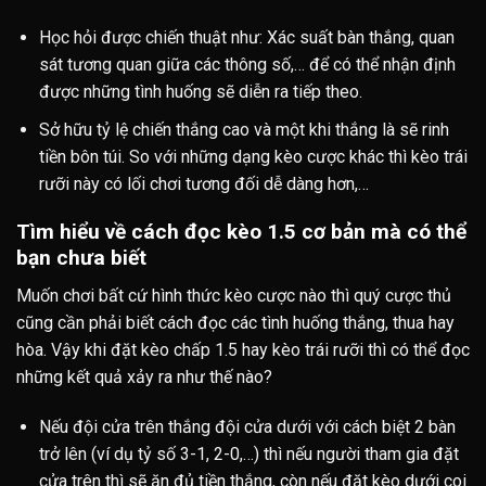
Học hỏi được chiến thuật như: Xác suất bàn thắng, quan
sát tương quan giữa các thông số,… để có thể nhận định
được những tình huống sẽ diễn ra tiếp theo.
Sở hữu tỷ lệ chiến thắng cao và một khi thắng là sẽ rinh
tiền bôn túi. So với những dạng kèo cược khác thì kèo trái
rưỡi này có lối chơi tương đối dễ dàng hơn,…
Tìm hiểu về cách đọc kèo 1.5 cơ bản mà có thể
bạn chưa biết
Muốn chơi bất cứ hình thức kèo cược nào thì quý cược thủ
cũng cần phải biết cách đọc các tình huống thắng, thua hay
hòa. Vậy khi đặt kèo chấp 1.5 hay kèo trái rưỡi thì có thể đọc
những kết quả xảy ra như thế nào?
Nếu đội cửa trên thắng đội cửa dưới với cách biệt 2 bàn
trở lên (ví dụ tỷ số 3-1, 2-0,…) thì nếu người tham gia đặt
cửa trên thì sẽ ăn đủ tiền thắng, còn nếu đặt kèo dưới coi