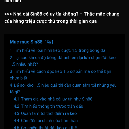
cần biết
>>>
Nhà cái Sin88 có uy tín không? – Thắc mắc chung
của hàng triệu cược thủ trong thời gian qua
Mục mục Sin88
Ẩn
1
Tìm hiểu về loại hình kèo cược 1.5 trong bóng đá
2
Tại sao khi cá độ bóng đá anh em lại lựa chọn đặt kèo
1.5 nhiều nhất?
3
Tìm hiểu về cách đọc kèo 1.5 cơ bản mà có thể bạn
chưa biết
4
Để soi kèo 1.5 hiệu quả thì cần quan tâm tới những yếu
tố gì?
4.1
Tham gia vào nhà cái uy tín như Sin88
4.2
Tìm hiểu thông tin trước trận đấu
4.3
Quan tâm tới thời điểm ra kèo
4.4
Cân đối tài chính của bản thân
4.5
Có chiến thuật đặt kèo cụ thể