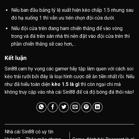
Nếu ban đầu bảng tỷ lệ xuất hiện kèo chấp 1.5 nhưng sau
đó hạ xuống 1 thì vẫn ưu tiên chọn đội cửa dưới.
Nếu đội cửa trên đang ham chiến thắng để vào vòng
trong và đá trên sân nhà thì nên đặt vào đội cửa trên thì
phần chiến thắng sẽ cao hơn,…
Kết luận
Sin88.cam hy vọng các gamer hãy tập làm quen với cách soi
kèo trái rưỡi bởi đây là loại hình cược dễ ăn tiền nhất rồi. Nếu
như đã hiểu toàn diện
kèo 1.5 là gì
thì còn ngại chi mà
không truy cập vào nhà cái Sin88 để cá độ bóng đá thôi nào!
Nhà cái Sin88 có uy tín