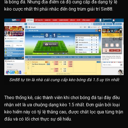
là bóng đá. Nhưng địa điểm cá độ cung cấp đa dạng tỷ lệ
kèo cược nhất thì phải nhắc đến ông trùm giải trí Sin88.
Sin88 tự tin là nhà cái cung cấp kèo bóng đá 1.5 uy tín nhất
Theo thống kê, các thành viên khi chơi bóng đá tại đây đều
nhận xét là ưa chuộng dạng kèo 1.5 nhất. Đơn giản bởi loại
kèo hiếm này có tỷ lệ thắng cao, được chắt lọc qua từng trận
đấu và có lối chơi thực sự dễ hiểu.