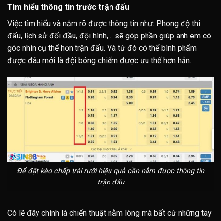
Tìm hiểu thông tin trước trận đấu
Việc tìm hiểu và nắm rõ được thông tin như: Phong độ thi
đấu, lịch sử đối đầu, đội hình,… sẽ góp phần giúp anh em có
góc nhìn cụ thể hơn trận đấu. Và từ đó có thể bình phẩm
được đâu mới là đội bóng chiếm được ưu thế hơn hẳn.
Để đặt kèo chấp trái rưỡi hiệu quả cần nắm được thông tin
trận đấu
Có lẽ đây chính là chiến thuật nằm lòng mà bất cứ những tay