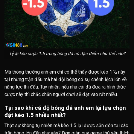
Tỷ lệ kèo cược 1.5 trong bóng đá có đặc điểm như thế nào?
Mà thông thường anh em chỉ có thể thấy được kèo 1 ½ này
tại những trận đấu mà hai đội bóng có sự chênh lệch lớn về
năng lực thi đấu. Tuy nhiên, nếu nhà cái đã đưa ra hình thức
cược này thì chắc chắn người chơi sẽ đặt vào rất nhiều.
Tại sao khi cá độ bóng đá anh em lại lựa chọn
đặt kèo 1.5 nhiều nhất?
Thật sự không tự nhiên mà kèo 1.5 lại được săn đón tại các
trận bóng lớn đến như vậy? Đơn giản quý game thủ yêu thích