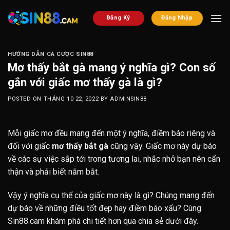
Skip
to
Đăng Ký
Đăng Nhập
content
HƯỚNG DẪN CÁ CƯỢC SIN88
Mơ thấy bắt gà mang ý nghĩa gì? Con số
gắn với giấc mơ thấy gà là gì?
POSTED ON
THÁNG 10 22, 2022
BY
ADMINSIN88
Mỗi giấc mơ đều mang đến một ý nghĩa, điềm báo riêng và
đối với giấc
mơ thấy bắt gà
cũng vậy. Giấc mơ này dự báo
về các sự việc sắp tới trong tương lai, nhắc nhở bạn nên cẩn
thận và phải biết nắm bắt.
Vậy ý nghĩa cụ thể của giấc mơ này là gì? Chúng mang đến
dự báo về những điều tốt đẹp hay điềm báo xấu? Cùng
Sin88.cam khám phá chi tiết hơn qua chia sẻ dưới đây.