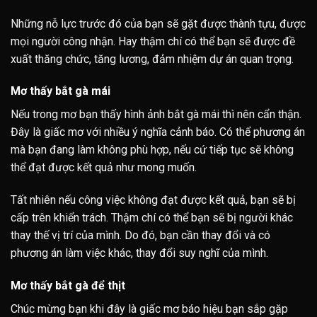
Những nỗ lực trước đó của bạn sẽ gặt được thành tựu, được
mọi người công nhận. Hay thậm chí có thể bạn sẽ được đề
xuất thăng chức, tăng lương, đảm nhiệm dự án quan trọng.
Mơ thấy bắt gà mái
Nếu trong mơ bạn thấy hình ảnh bắt gà mái thì nên cẩn thận.
Đây là giấc mơ với nhiều ý nghĩa cảnh báo. Có thể phương án
mà bạn đang làm không phù hợp, nếu cứ tiếp tục sẽ không
thể đạt được kết quả như mong muốn.
Tất nhiên nếu công việc không đạt được kết quả, bạn sẽ bị
cấp trên khiển trách. Thậm chí có thể bạn sẽ bị người khác
thay thế vị trí của mình. Do đó, bạn cần thay đổi và có
phương án làm việc khác, thay đổi suy nghĩ của mình.
Mơ thấy bắt gà để thịt
Chúc mừng bạn khi đây là giấc mơ báo hiệu bạn sắp gặp