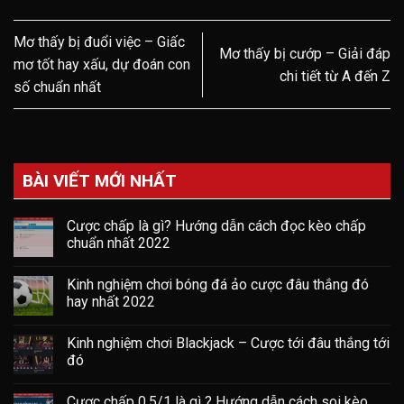
Mơ thấy bị đuổi việc – Giấc
Mơ thấy bị cướp – Giải đáp
mơ tốt hay xấu, dự đoán con
chi tiết từ A đến Z
số chuẩn nhất
BÀI VIẾT MỚI NHẤT
Cược chấp là gì? Hướng dẫn cách đọc kèo chấp
chuẩn nhất 2022
Kinh nghiệm chơi bóng đá ảo cược đâu thắng đó
hay nhất 2022
Kinh nghiệm chơi Blackjack – Cược tới đâu thắng tới
đó
Cược chấp 0.5/1 là gì ? Hướng dẫn cách soi kèo