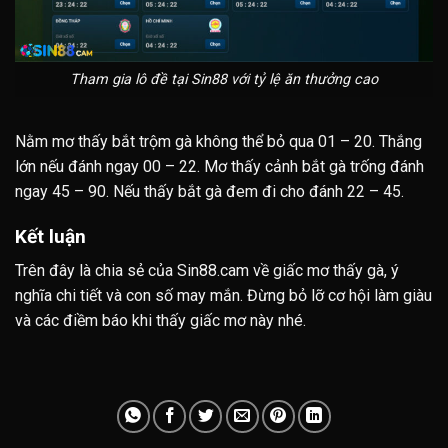
Tham gia lô đề tại Sin88 với tỷ lệ ăn thưởng cao
Nằm mơ thấy bắt trộm gà không thể bỏ qua 01 – 20. Thắng
lớn nếu đánh ngay 00 – 22. Mơ thấy cảnh bắt gà trống đánh
ngay 45 – 90. Nếu thấy bắt gà đem đi cho đánh 22 – 45.
Kết luận
Trên đây là chia sẻ của Sin88.cam về giấc mơ thấy gà, ý
nghĩa chi tiết và con số may mắn. Đừng bỏ lỡ cơ hội làm giàu
và các điềm báo khi thấy giấc mơ này nhé.