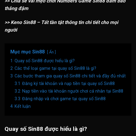
>>
Chia sẻ vài mẹo chơi Numbers Game Sin88 đảm bảo
thắng đậm
>>
Keno Sin88 – Tất tần tật thông tin chi tiết cho mọi
người
Mục mục Sin88
Ẩn
1
Quay số Sin88 được hiểu là gì?
2
Các thể loại game tại quay số Sin88 là gì?
3
Các bước tham gia quay số Sin88 chi tiết và đầy đủ nhất
3.1
Đăng ký tài khoản và nạp tiền tại quay số Sin88
3.2
Nạp tiền vào tài khoản người chơi cá nhân tại Sin88
3.3
Đăng nhập và chơi game tại quay số Sin88
4
Kết luận
Quay số Sin88 được hiểu là gì?