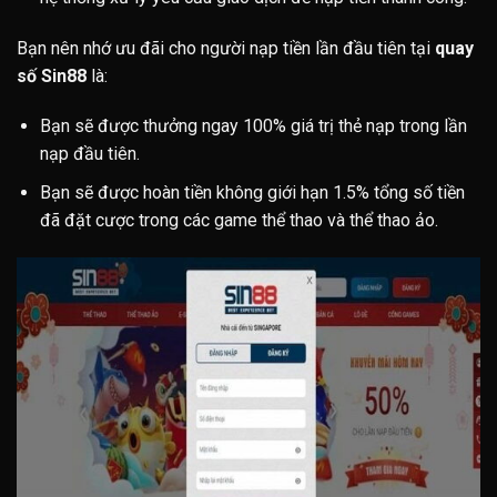
Bạn nên nhớ ưu đãi cho người nạp tiền lần đầu tiên tại
quay
số Sin88
là:
Bạn sẽ được thưởng ngay 100% giá trị thẻ nạp trong lần
nạp đầu tiên.
Bạn sẽ được hoàn tiền không giới hạn 1.5% tổng số tiền
đã đặt cược trong các game thể thao và thể thao ảo.